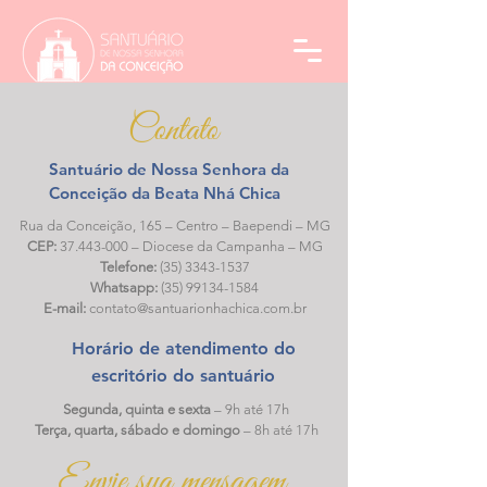
Contato
Santuário de Nossa Senhora da
Conceição da Beata Nhá Chica
Rua da Conceição, 165 – Centro – Baependi – MG
CEP:
37.443-000
– Diocese da Campanha – MG
Telefone:
(35) 3343-1537
Whatsapp:
(35) 99134-1584
E-mail:
contato@santuarionhachica.com.br
Horário de atendimento do
escritório do santuário
Segunda, quinta e sexta
– 9h até 17h
Terça, quarta, sábado e domingo
– 8h até 17h
Envie sua mensagem