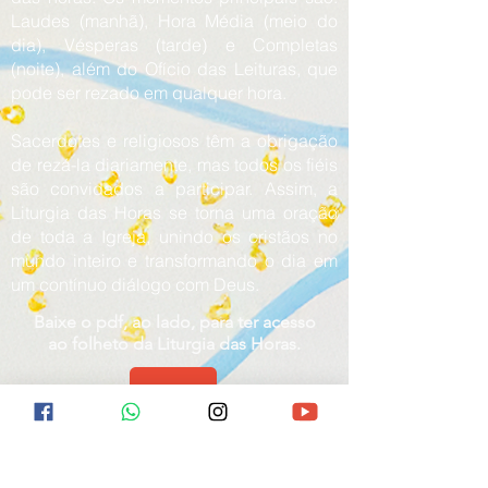
Laudes (manhã), Hora Média (meio do
dia), Vésperas (tarde) e Completas
(noite), além do Ofício das Leituras, que
pode ser rezado em qualquer hora.
Sacerdotes e religiosos têm a obrigação
de rezá-la diariamente, mas todos os fiéis
são convidados a participar. Assim, a
Liturgia das Horas se torna uma oração
de toda a Igreja, unindo os cristãos no
mundo inteiro e transformando o dia em
um contínuo diálogo com Deus.
Baixe o pdf, ao lado, para ter acesso
ao folheto da Liturgia das Horas.