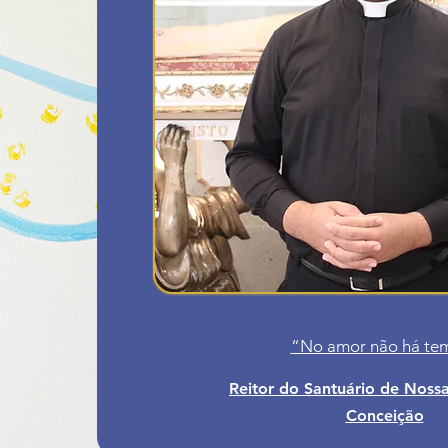
“No amor não há te
Reitor do Santuário de Noss
Conceição