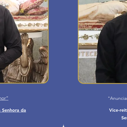
mor”
"Anunciar
a Senhora da
Vice-rei
Se