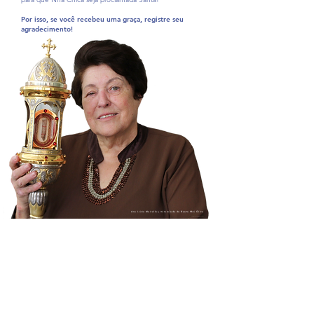
Por isso, se você recebeu uma graça, registre seu
agradecimento!
Ana Lúcia Meirelles, miraculada da Beata Nhá Chica
Foto: Santuário/ Vitória Guedes